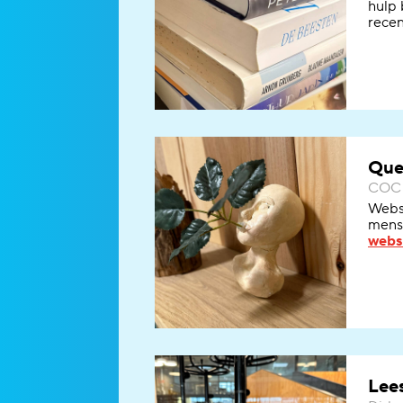
hulp 
recen
Que
COC 
Webs
men
webs
Lee