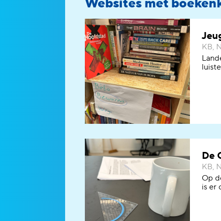
Websites met boeken
Jeu
KB, N
Lande
luist
De 
KB, N
Op d
is er