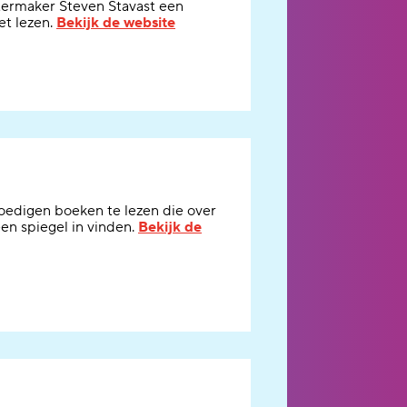
ermaker Steven Stavast een
et lezen.
Bekijk de website
oedigen boeken te lezen
die over
een spiegel in vinden
.
Bekijk de