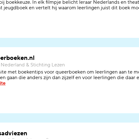
bij boekkeuze. In elk filmpje belicht
leraar
Nederlands en theat
t jeugdboek en vertelt hij waarom
leerlingen
juist dit boek mo
erboeken.nl
Nederland & Stichting Lezen
ite
met boekentips voor queerboeken
om leerlingen aan te m
sen
gaan
die anders zijn dan zijzelf
en voor leerlingen die daar 
ite
sadviezen