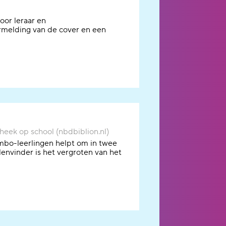
oor
leraar en
rmelding van de cover en een
theek op school (nbdbiblion.nl)
mbo-leerlingen helpt om in twee
lenvinder is het vergroten van het