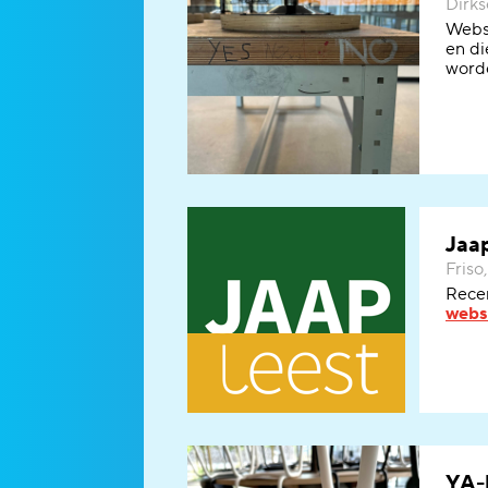
Dirks
W
eb
en di
worde
Jaa
Friso,
R
ece
webs
YA-