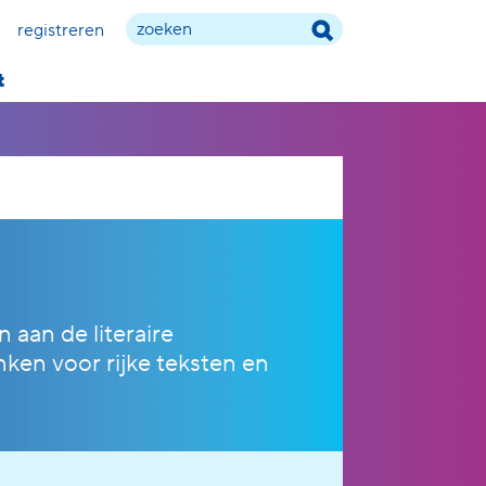
registreren
t
en
aan de literaire
nken
voor rijke teksten en