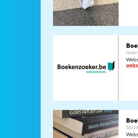
Boe
Iede
Websi
webs
Boe
Stich
W
eb