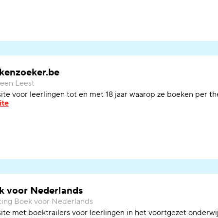
kenzoeker.be
reen Leest
te voor leerlingen
tot en met 18 jaar
waarop ze boeken per th
ite
k voor Nederlands
ting Boek voor Nederlands
site
met boektrailers
voor
leerlingen in
het voortgezet onderwi