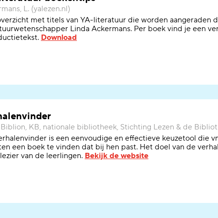
mans, L. (yalezen.nl)
verzicht met titels van YA-literatuur die worden aangeraden
d
atuur
wetenschapper Linda Ackermans
. Per
boek vind je
een ve
ductietekst
.
Download
halenvinder
iblion, KB, nationale bibliotheek, Stichting Lezen & de Biblio
rhalenvinder is een eenvoudige en effectieve keuzetool die v
en een boek te vinden dat bij hen past. Het doel van de verha
lezier van de leerlingen.
Bekijk de website