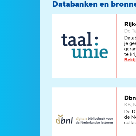
Databanken en bronne
Rijk
De Ta
Datab
je ge
geran
te kr
Bekij
Dbn
KB, N
De Di
de Ne
colle