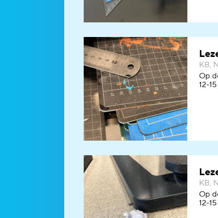
Leze
KB, N
Op de
12-15 
Leze
KB, N
Op de
12-15 