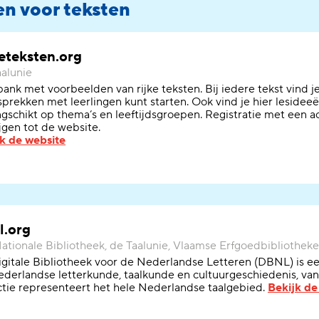
n voor teksten
eteksten.org
alunie
ank met voorbeelden van rijke teksten. Bij iedere tekst vind 
sprekken met leerlingen kunt starten. Ook vind je hier lesideeën
gschikt op thema’s en leeftijdsgroepen. Registratie met een a
ijgen tot de website.
k de website
l.org
ationale Bibliotheek, de Taalunie, Vlaamse Erfgoedbibliothek
gitale Bibliotheek voor de Nederlandse Letteren (DBNL) is een 
derlandse letterkunde, taalkunde en cultuurgeschiedenis, van
ctie representeert het hele Nederlandse taalgebied.
Bekijk de