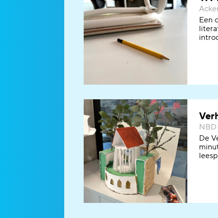
Acker
Een o
liter
intro
Ver
NBD B
De Ve
minut
leesp