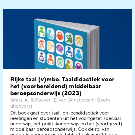
Rijke taal (v)mbo. Taaldidactiek voor
het (voorbereidend) middelbaar
beroepsonderwijs (2023)
Smits, A., & Koeven, E. van (Amsterdam: Boom
uitgevers)
Dit boek g
aat over taal- en leesdidactiek voor
leerlingen en studenten
uit het voortgezet speciaal
onderwijs, het praktijkonderwijs en het (voortgezet)
middelbaar beroepsonderwijs.
Ook de rol van
ouders/verzorgers en de bibliotheek
wordt hierin