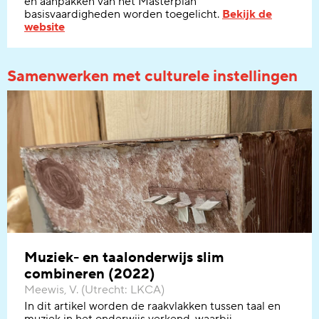
en aanpakken
van
het
M
asterplan
basisvaardigheden word
en
toe
ge
licht.
Bekijk de
website
Samenwerken met culturele instellingen
Muziek- en taalonderwijs slim
combineren (2022)
Meewis, V. (Utrecht: LKCA)
In dit artikel worden de raakvlakken tussen taal en