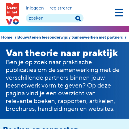
inloggen
registreren
Home
/
Bouwstenen leesonderwijs
/
Samenwerken met partners
/
Van theorie naar praktijk
Ben je op zoek naar praktische
publicaties om de s
amenwerking met
de
verschillende partners
binnen jouw
leesnetwerk
vor
m te geven?
Op deze
pagina vind je een overzicht van
relevante
boeken, rapporten, artikelen,
brochures, handleidingen en websites
.