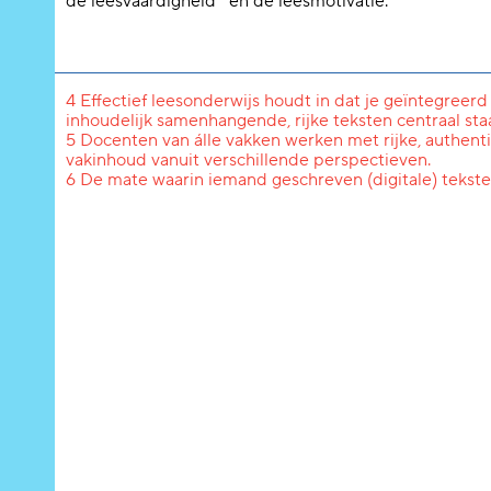
de leesvaardigheid
en de leesmotivatie.
4 Effectief leesonderwijs houdt in dat je geïntegreerd
inhoudelijk samenhangende, rijke teksten centraal staa
5 Docenten van álle vakken werken met rijke, authenti
vakinhoud vanuit verschillende perspectieven.
6 De mate waarin iemand geschreven (digitale) tekst