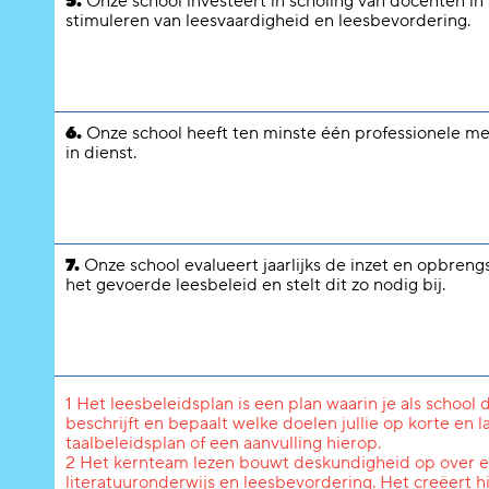
5.
Onze school investeert in scholing van docenten in
stimuleren van leesvaardigheid en leesbevordering.
6.
Onze school heeft ten minste één professionele me
in dienst.
7.
Onze school evalueert jaarlijks de inzet en opbreng
het gevoerde leesbeleid en stelt dit zo nodig bij.
1 Het leesbeleidsplan is een plan waarin je als school
beschrijft en bepaalt welke doelen jullie op korte en 
taalbeleidsplan of een aanvulling hierop.
2 Het kernteam lezen bouwt deskundigheid op over en 
literatuuronderwijs en leesbevordering. Het creëert h