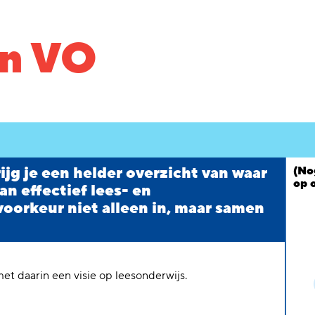
an VO
ijg je een helder overzicht van waar
(No
op 
an effectief lees- en
 voorkeur niet alleen in, maar samen
t daarin een visie op leesonderwijs.