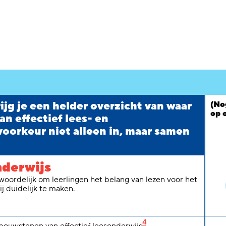
ijg je een helder overzicht van waar
(No
op 
an effectief lees- en
 voorkeur niet alleen in, maar samen
nderwijs
oordelijk om leerlingen het belang van lezen voor het
j duidelijk te maken.
4