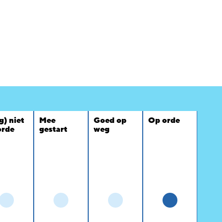
g) niet
Mee
Goed op
Op orde
orde
gestart
weg