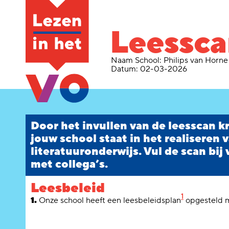
Leessc
Naam School:
Philips van Horne
Datum:
02-03-2026
Door het invullen van de leesscan kr
jouw school staat in het realiseren v
literatuuronderwijs. Vul de scan bij
met collega’s.
Leesbeleid
1
1.
Onze school heeft een leesbeleidsplan
opgesteld me