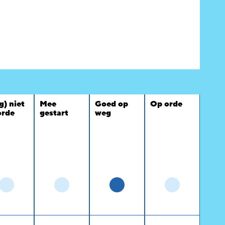
g) niet
Mee
Goed op
Op orde
orde
gestart
weg