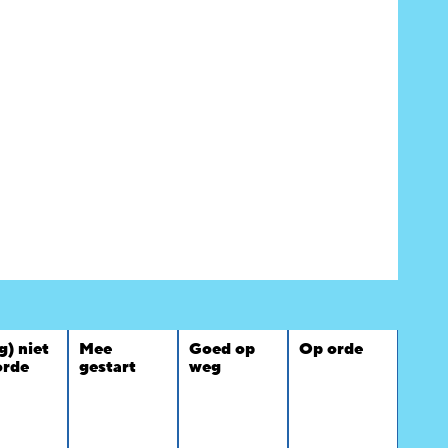
g) niet
Mee
Goed op
Op orde
orde
gestart
weg