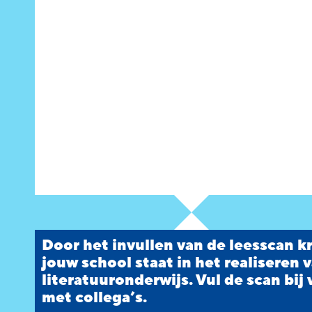
Door het invullen van de leesscan kr
jouw school staat in het realiseren v
literatuuronderwijs. Vul de scan bij
met collega’s.