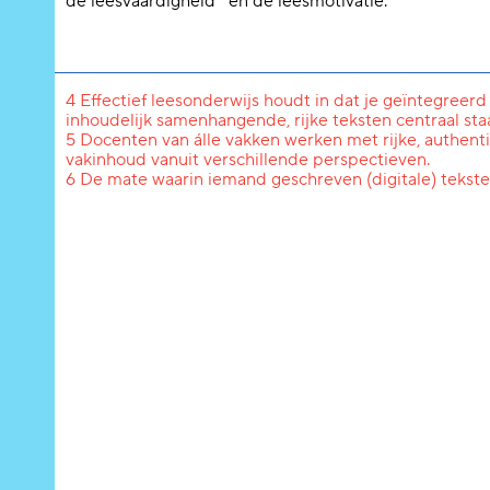
de leesvaardigheid
en de leesmotivatie.
4 Effectief leesonderwijs houdt in dat je geïntegreerd
inhoudelijk samenhangende, rijke teksten centraal staa
5 Docenten van álle vakken werken met rijke, authenti
vakinhoud vanuit verschillende perspectieven.
6 De mate waarin iemand geschreven (digitale) tekst