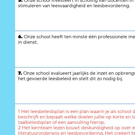
5.
Onze school investeert in scholing van docenten in
stimuleren van leesvaardigheid en leesbevordering.
6.
Onze school heeft ten minste één professionele me
in dienst.
7.
Onze school evalueert jaarlijks de inzet en opbreng
het gevoerde leesbeleid en stelt dit zo nodig bij.
1 Het leesbeleidsplan is een plan waarin je als school
beschrijft en bepaalt welke doelen jullie op korte en 
taalbeleidsplan of een aanvulling hierop.
2 Het kernteam lezen bouwt deskundigheid op over en 
literatuuronderwijs en leesbevordering. Het creëert h